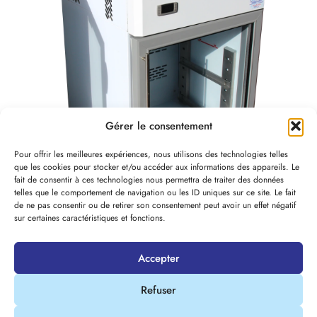
Gérer le consentement
Pour offrir les meilleures expériences, nous utilisons des technologies telles
que les cookies pour stocker et/ou accéder aux informations des appareils. Le
Location de matériels
fait de consentir à ces technologies nous permettra de traiter des données
telles que le comportement de navigation ou les ID uniques sur ce site. Le fait
de ne pas consentir ou de retirer son consentement peut avoir un effet négatif
frigorifiques
sur certaines caractéristiques et fonctions.
À partir de 7€ HT la journée.
Accepter
Tarif dégressif selon durée​.
Refuser
Vous souhaitez louer un de ces matériels